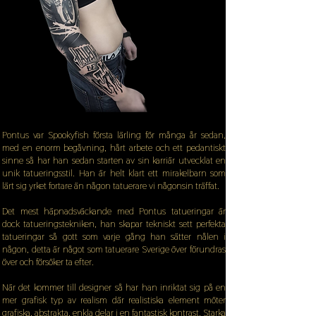
Pontus var Spookyfish första lärling för många år sedan,
med en enorm begåvning, hårt arbete och ett pedantiskt
sinne så har han sedan starten av sin karriär utvecklat en
unik tatueringsstil. Han är helt klart ett mirakelbarn som
lärt sig yrket fortare än någon tatuerare vi någonsin träffat.
Det mest häpnadsväckande med Pontus tatueringar är
dock tatueringstekniken, han skapar tekniskt sett perfekta
tatueringar så gott som varje gång han sätter nålen i
någon, detta är något som tatuerare Sverige över förundras
över och försöker ta efter.
När det kommer till designer så har han inriktat sig på en
mer grafisk typ av realism där realistiska element möter
grafiska, abstrakta, enkla delar i en fantastisk kontrast. Starka