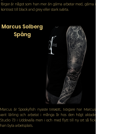
färger är något som han mer än gärna arbetar med, gärna i
kontrast till black and grey eller stark svärta.
Marcus Solberg
Spång
Marcus är Spookyfish nyaste tillskott, tidigare har Marcus
varit lärling och arbetat i många år hos den högt aktade
Studio 73 i Uddevalla men i och med flytt till ny ort så fick
han byta arbetsplats.