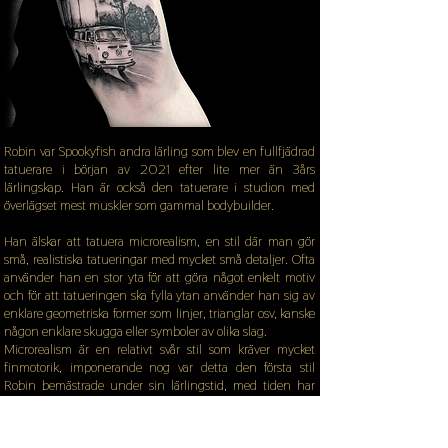
Robin var Spookyfish andra lärling som blev en fullfjädrad
tatuerare i början av 2021 efter lite mer än 3års
lärlingskap. Han är också den tatuerare i studion med
överlägset mest muskler som gammal bodybuilder.
Han älskar att tatuera microrealism, en stil där man gör
små, realistiska tatueringar med mycket små detaljer. Ofta
använder han en stor yta för att göra något enkelt motiv
och för att tatueringen ska fylla ytan använder han sig av
enklare geometriska former som linjer, trianglar osv, kanske
någon enklare skugga eller symboler av olika slag.
Microrealism är en relativt svår stil som kräver mycket
finmotorik, imponerande nog var detta den första stil
Robin bemästrade under sin lärlingstid, med tiden har
han tagit stora steg och utvecklats enorm inom stilen till
en nivå som är långt över genomsnittsnivån för tatuerare i
Sverige.