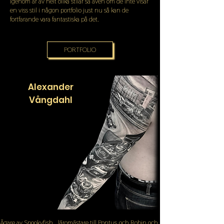
igenom år av helt olika stilar så även om de inte visar
en viss stil i någon portfolio just nu så kan de
fortfarande vara fantastiska på det.
PORTFOLIO
Alexander
Vångdahl
Ägare av Spookyfish, läromästare till Pontus och Robin och