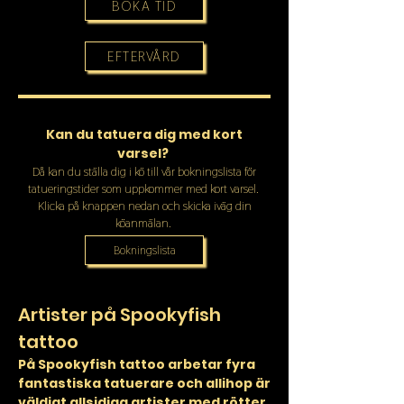
BOKA TID
EFTERVÅRD
Kan du tatuera dig med kort
varsel?
Då kan du ställa dig i kö till vår bokningslista för
tatueringstider som uppkommer med kort varsel.
Klicka på knappen nedan och skicka iväg din
köanmälan.
Bokningslista
Artister på Spookyfish
tattoo
På Spookyfish tattoo arbetar fyra
fantastiska tatuerare och allihop är
väldigt allsidiga artister med rötter