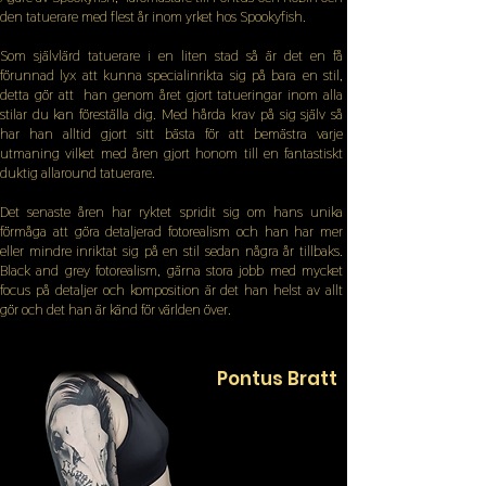
den tatuerare med flest år inom yrket hos Spookyfish.
Som självlärd tatuerare i en liten stad så är det en få
förunnad lyx att kunna specialinrikta sig på bara en stil,
detta gör att han genom året gjort tatueringar inom alla
stilar du kan föreställa dig. Med hårda krav på sig själv så
har han alltid gjort sitt bästa för att bemästra varje
utmaning vilket med åren gjort honom till en fantastiskt
duktig allaround tatuerare.
Det senaste åren har ryktet spridit sig om hans unika
förmåga att göra detaljerad fotorealism och han har mer
eller mindre inriktat sig på en stil sedan några år tillbaks.
Black and grey fotorealism, gärna stora jobb med mycket
focus på detaljer och komposition är det han helst av allt
gör och det han är känd för världen över.
Pontus Bratt