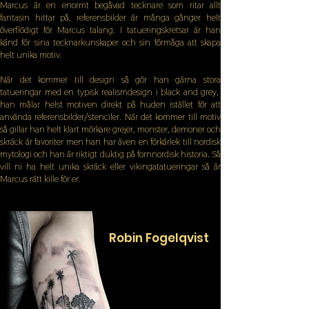
Marcus är en enormt begåvad tecknare som ritar allt
fantasin hittar på, referensbilder är många gånger helt
överflödigt för Marcus talang. I tatueringskretsar är han
känd för sina tecknarkunskaper och sin förmåga att skapa
helt unika motiv.
När det kommer till design så gör han gärna stora
tatueringar med en typisk realismdesign i black and grey,
han målar helst motiven direkt på huden istället för att
använda referensbilder/stenciler. När det kommer till motiv
så gillar han helt klart mörkare grejer, monster, demoner och
skräck är favoriter men han har även en förkärlek till nordisk
mytologi och han är riktigt duktig på fornnordisk historia. Så
vill ni ha helt unika skräck eller vikingatatueringar så är
Marcus rätt kille för er.
Robin Fogelqvist