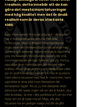
i realism, detta innebär att de kan
göra det mesta inom tatueringar
med hög kvalitet men det är ändå
realism som är deras starkaste
sida.
Även inom realism finns det stilar och i vår studio
har vi duktiga tatuerare som har helt olika
inriktningar, Marcus föredrar frihandsmålande
motiv inom den mörkare sidan av tatueringar med
monster och demoner. Robins område är black and
grey microrealism/minimalistisk realism där små,
minimalistiska tatueringar fyller en stor yta. Pontus
specialitet är en hybridvariant där realism möter
enklare, mer grafiska element och starka färger vilket
ger en graffitiliknande, realism stil. Alex är studions
mest erfarna tatuerare med flest år i branchen, hans
specialitet är stora jobb inom fotorealism där
komposition ligger i focus, ju mer detaljerat desto
bättre och det spelar ingen roll om det är fordon, djur
eller landskap. Se mer i våra portfolios och om du inte
hittar din stil så tveka inte att fråga, alla våra
tatuerare har en gedigen bakgrund där de gått